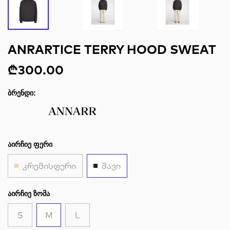
ANRARTICE TERRY HOOD SWEAT
₾300.00
ᲑᲠᲔᲜᲓᲘ:
ᲐᲘᲠᲩᲘᲔ ᲤᲔᲠᲘ
კრემისფერი
შავი
ᲐᲘᲠᲩᲘᲔ ᲖᲝᲛᲐ
S
M
L