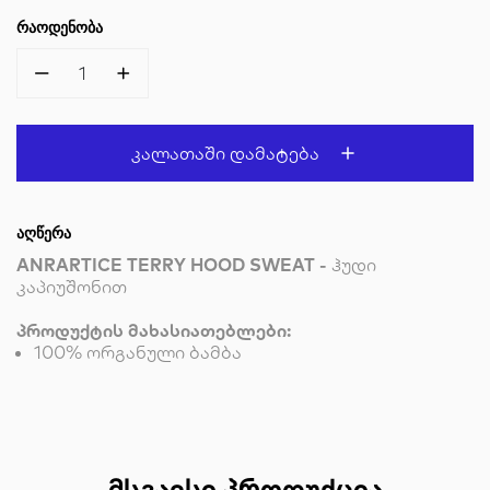
ᲠᲐᲝᲓᲔᲜᲝᲑᲐ
1
Კალათაში Დამატება
ᲐᲦᲬᲔᲠᲐ
ANRARTICE TERRY HOOD SWEAT
-
ჰუდი
კაპიუშონით
პროდუქტის მახასიათებლები:
100% ორგანული ბამბა
ᲛᲡᲒᲐᲕᲡᲘ ᲞᲠᲝᲓᲣᲥᲪᲘᲐ