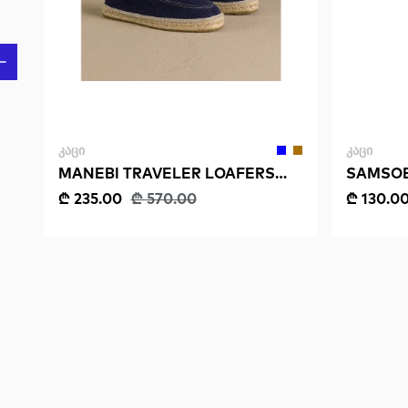
ᲙᲐᲪᲘ
ᲙᲐᲪᲘ
MANEBI TRAVELER LOAFERS
SAMSOE 
ESPADRILLES
₾ 235.00
₾ 570.00
₾ 130.0