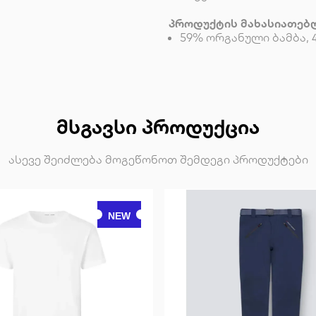
პროდუქტის მახასიათებ
59% ორგანული ბამბა, 
ᲛᲡᲒᲐᲕᲡᲘ ᲞᲠᲝᲓᲣᲥᲪᲘᲐ
ასევე შეიძლება მოგეწონოთ შემდეგი პროდუქტები
NEW