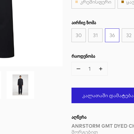
კრემისფერი
ყა
ᲐᲘᲠᲩᲘᲔ ᲖᲝᲛᲐ
30
31
36
32
ᲠᲐᲝᲓᲔᲜᲝᲑᲐ
1
Კალათაში Დამატება
ᲐᲦᲬᲔᲠᲐ
ANRSTORM GMT DYED C
მორგებით