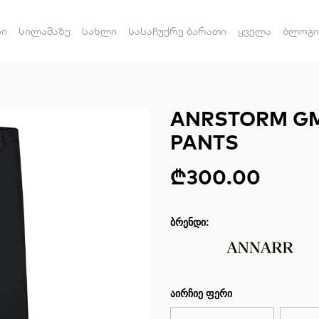
რი
სილამაზე
სახლი
სასაჩუქრე ბარათი
ყველა
ბლოგი
ANRSTORM GM
PANTS
₾300.00
ᲑᲠᲔᲜᲓᲘ:
ᲐᲘᲠᲩᲘᲔ ᲤᲔᲠᲘ