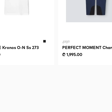
ᲙᲐᲪᲘ
Kronos O-N Ss 273
PERFECT MOMENT Cham
Pant
0
₾ 1,995.00