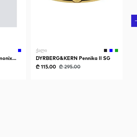
ᲥᲐᲚᲘ
onix
DYRBERG&KERN Pennika II SG
₾ 115.00
₾ 295.00