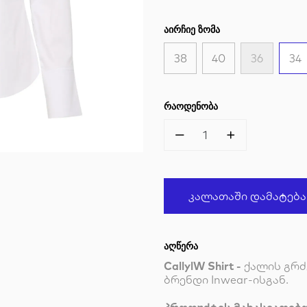
ᲐᲘᲠᲩᲘᲔ ᲖᲝᲛᲐ
38
40
36
34
ᲠᲐᲝᲓᲔᲜᲝᲑᲐ
1
Კალათაში Დამატება
ᲐᲦᲬᲔᲠᲐ
CallylW Shirt -
ქალის გრძ
ბრენდი Inwear-ისგან.