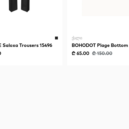
ᲥᲐᲚᲘ
Saloxa Trousers 15496
BOHODOT Plage Bottom
0
₾ 65.00
₾ 150.00