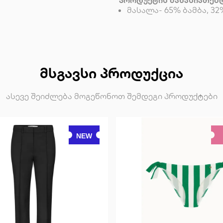
პროდუქტის მახასიათებ
მასალა- 65% ბამბა, 3
ᲛᲡᲒᲐᲕᲡᲘ ᲞᲠᲝᲓᲣᲥᲪᲘᲐ
ასევე შეიძლება მოგეწონოთ შემდეგი პროდუქტები
NEW