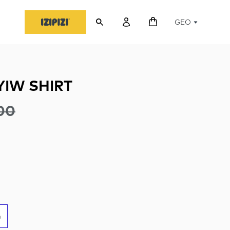
GEO
YIW SHIRT
00
ი