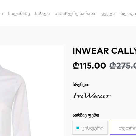
რი
სილამაზე
სახლი
სასაჩუქრე ბარათი
ყველა
ბლოგი
INWEAR CALL
₾115.00
₾275.
ᲑᲠᲔᲜᲓᲘ:
ᲐᲘᲠᲩᲘᲔ ᲤᲔᲠᲘ
ცისფერი
თეთრ