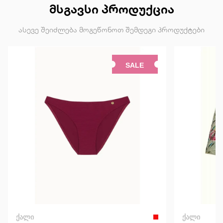
ᲛᲡᲒᲐᲕᲡᲘ ᲞᲠᲝᲓᲣᲥᲪᲘᲐ
ასევე შეიძლება მოგეწონოთ შემდეგი პროდუქტები
SALE
ᲥᲐᲚᲘ
ᲥᲐᲚᲘ