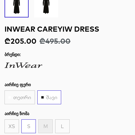
INWEAR CAREYIW DRESS
₾205.00
₾495.00
ᲑᲠᲔᲜᲓᲘ:
ᲐᲘᲠᲩᲘᲔ ᲤᲔᲠᲘ
თეთრი
შავი
ᲐᲘᲠᲩᲘᲔ ᲖᲝᲛᲐ
XS
S
M
L