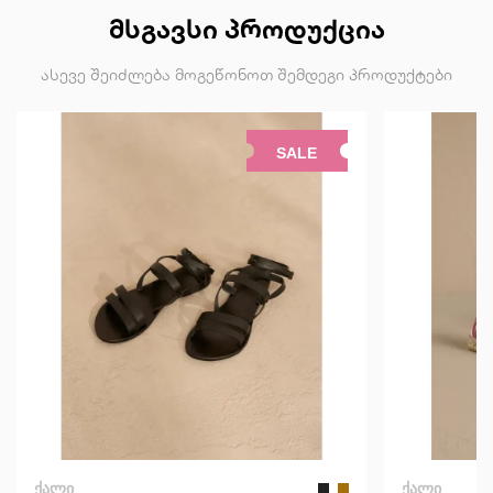
ᲛᲡᲒᲐᲕᲡᲘ ᲞᲠᲝᲓᲣᲥᲪᲘᲐ
ასევე შეიძლება მოგეწონოთ შემდეგი პროდუქტები
SALE
ᲥᲐᲚᲘ
ᲥᲐᲚᲘ