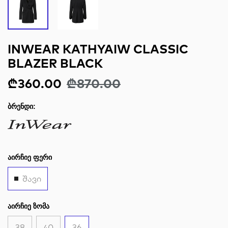
INWEAR KATHYAIW CLASSIC
BLAZER BLACK
₾360.00
₾870.00
ᲑᲠᲔᲜᲓᲘ:
ᲐᲘᲠᲩᲘᲔ ᲤᲔᲠᲘ
შავი
ᲐᲘᲠᲩᲘᲔ ᲖᲝᲛᲐ
38
40
36