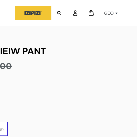
GEO
IEIW PANT
.00
ვი