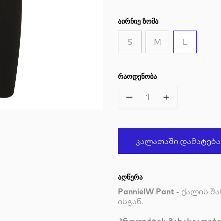
ᲐᲘᲠᲩᲘᲔ ᲖᲝᲛᲐ
S
M
L
ᲠᲐᲝᲓᲔᲜᲝᲑᲐ
1
Კალათაში Დამატება
ᲐᲦᲬᲔᲠᲐ
PannielW Pant -
ქალის შა
ისგან.