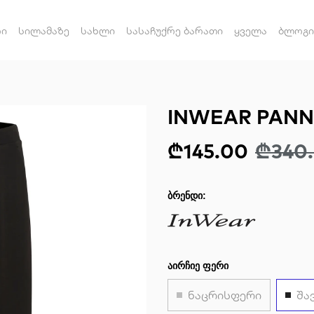
რი
სილამაზე
სახლი
სასაჩუქრე ბარათი
ყველა
ბლოგი
INWEAR PANN
₾145.00
₾340
ᲑᲠᲔᲜᲓᲘ:
ᲐᲘᲠᲩᲘᲔ ᲤᲔᲠᲘ
ნაცრისფერი
შა