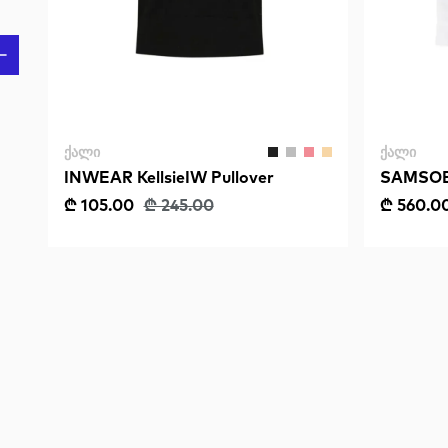
ᲥᲐᲚᲘ
ᲥᲐᲚᲘ
INWEAR KellsieIW Pullover
SAMSOE 
₾ 105.00
₾ 245.00
₾ 560.0