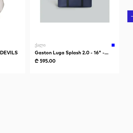
ᲥᲐᲚᲘ
DEVILS
Gaston Luga Splash 2.0 - 16" -
Dark Blue
₾ 595.00