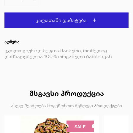
Კალათაში Დამატება
ᲐᲦᲬᲔᲠᲐ
ეკოლოგიურად სუფთა მაისური, რომელიც
დამზადებულია 100% ორგანული ბამბისგან
ᲛᲡᲒᲐᲕᲡᲘ ᲞᲠᲝᲓᲣᲥᲪᲘᲐ
ასევე შეიძლება მოგეწონოთ შემდეგი პროდუქტები
SALE