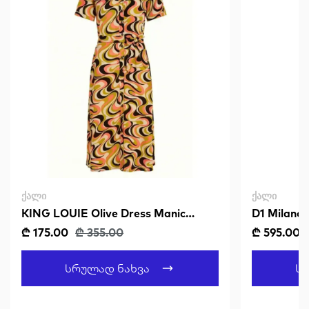
ᲥᲐᲚᲘ
ᲥᲐᲚᲘ
KING LOUIE Olive Dress Manic
D1 Milano
Spring Yellow
₾ 175.00
₾ 355.00
₾ 595.00
Სრულად Ნახვა
Ს