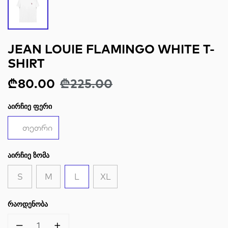
JEAN LOUIE FLAMINGO WHITE T-
SHIRT
₾80.00
₾225.00
ᲐᲘᲠᲩᲘᲔ ᲤᲔᲠᲘ
თეთრი
ᲐᲘᲠᲩᲘᲔ ᲖᲝᲛᲐ
S
M
L
XL
ᲠᲐᲝᲓᲔᲜᲝᲑᲐ
1