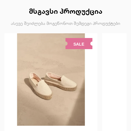
ᲛᲡᲒᲐᲕᲡᲘ ᲞᲠᲝᲓᲣᲥᲪᲘᲐ
ასევე შეიძლება მოგეწონოთ შემდეგი პროდუქტები
SALE