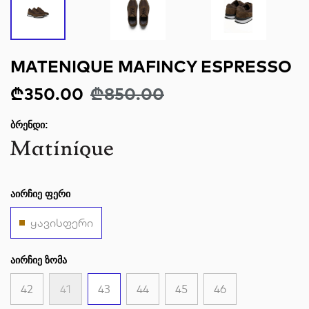
MATENIQUE MAFINCY ESPRESSO
₾350.00
₾850.00
ᲑᲠᲔᲜᲓᲘ:
ᲐᲘᲠᲩᲘᲔ ᲤᲔᲠᲘ
ყავისფერი
ᲐᲘᲠᲩᲘᲔ ᲖᲝᲛᲐ
42
41
43
44
45
46