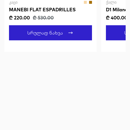
ᲙᲐᲪᲘ
ᲥᲐᲚᲘ
MANEBI FLAT ESPADRILLES
D1 Milano 
₾ 220.00
₾ 530.00
₾ 400.00
Სრულად Ნახვა
Ს