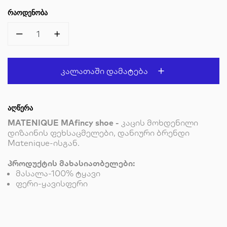
ᲠᲐᲝᲓᲔᲜᲝᲑᲐ
1
Კალათაში Დამატება
ᲐᲦᲬᲔᲠᲐ
MATENIQUE MAfincy shoe -
კაცის მოხდენილი
დიზაინის ფეხსაცმელები, დანიური ბრენდი
Matenique-ისგან.
პროდუქტის მახასიათბელები:
მასალა-100% ტყავი
ფერი-ყავისფერი