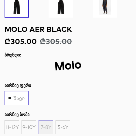
MOLO AER BLACK
₾305.00
₾305.00
ᲑᲠᲔᲜᲓᲘ:
ᲐᲘᲠᲩᲘᲔ ᲤᲔᲠᲘ
შავი
ᲐᲘᲠᲩᲘᲔ ᲖᲝᲛᲐ
11-12Y
9-10Y
7-8Y
5-6Y