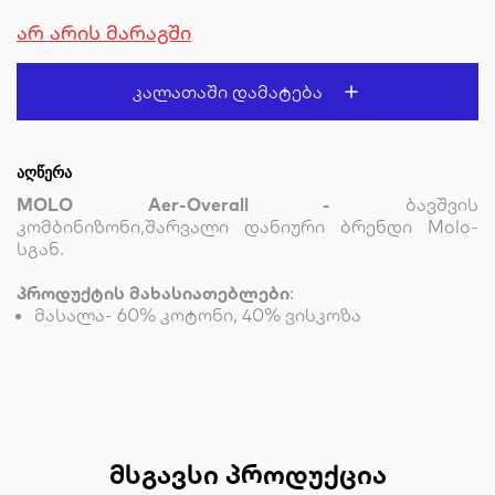
არ არის მარაგში
Კალათაში Დამატება
ᲐᲦᲬᲔᲠᲐ
MOLO Aer-Overall -
ბავშვის
კომბინიზონი,შარვალი დანიური ბრენდი Molo-
სგან.
პროდუქტის მახასიათებლები
:
მასალა- 60% კოტონი, 40% ვისკოზა
ᲛᲡᲒᲐᲕᲡᲘ ᲞᲠᲝᲓᲣᲥᲪᲘᲐ