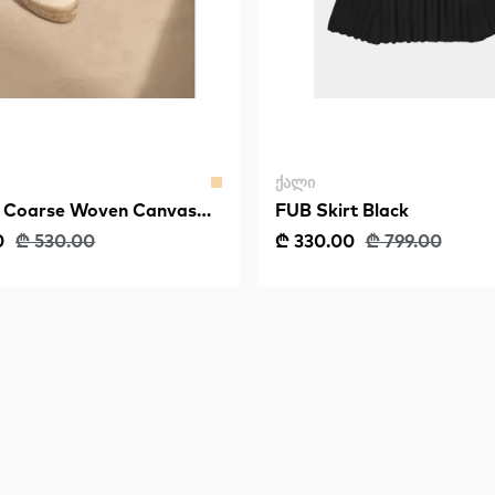
ᲥᲐᲚᲘ
Coarse Woven Canvas
FUB Skirt Black
ole Espadrilles Yucatan
0
₾ 530.00
₾ 330.00
₾ 799.00