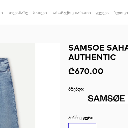
რი
სილამაზე
სახლი
სასაჩუქრე ბარათი
ყველა
ბლოგი
SAMSOE SAHA
AUTHENTIC
₾670.00
ᲑᲠᲔᲜᲓᲘ:
ᲐᲘᲠᲩᲘᲔ ᲤᲔᲠᲘ