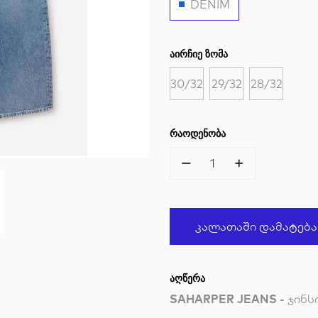
DENIM
ᲐᲘᲠᲩᲘᲔ ᲖᲝᲛᲐ
30/32
29/32
28/32
ᲠᲐᲝᲓᲔᲜᲝᲑᲐ
1
Კალათაში Დამატება
ᲐᲦᲬᲔᲠᲐ
SAHARPER JEANS -
ჯინს