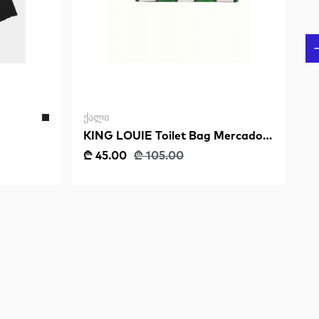
ᲥᲐᲚᲘ
KING LOUIE Toilet Bag Mercado
Fern Green
₾ 45.00
₾ 105.00