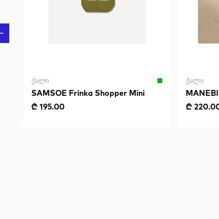
ᲥᲐᲚᲘ
ᲥᲐᲚᲘ
SAMSOE Frinka Shopper Mini
MANEBI 
Double S
₾ 195.00
₾ 220.0