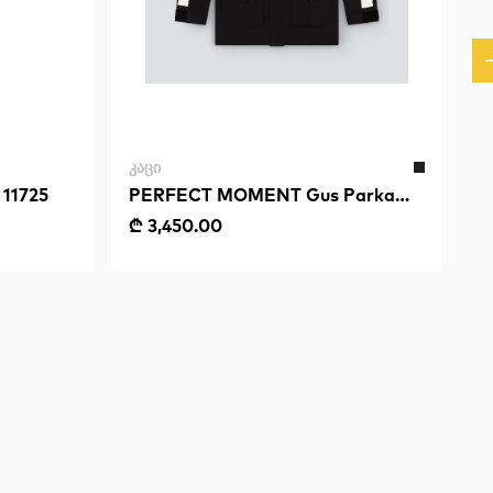
ᲙᲐᲪᲘ
 11725
PERFECT MOMENT Gus Parka
Jacket
₾ 3,450.00