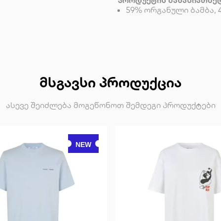
პროდუქტის მახასიათბე
59% ორგანული ბამბა, 
ᲛᲡᲒᲐᲕᲡᲘ ᲞᲠᲝᲓᲣᲥᲪᲘᲐ
ასევე შეიძლება მოგეწონოთ შემდეგი პროდუქტები
NEW