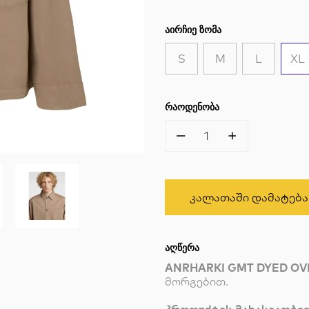
ᲐᲘᲠᲩᲘᲔ ᲖᲝᲛᲐ
S
M
L
XL
ᲠᲐᲝᲓᲔᲜᲝᲑᲐ
1
Კალათაში Დამატება
ᲐᲦᲬᲔᲠᲐ
ANRHARKI GMT DYED OV
მორგებით.