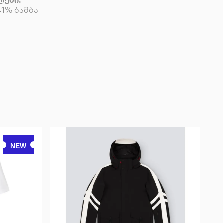
ლები:
41% ბამბა
NEW