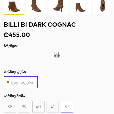
BILLI BI DARK COGNAC
₾455.00
ᲑᲠᲔᲜᲓᲘ:
ᲐᲘᲠᲩᲘᲔ ᲤᲔᲠᲘ
ყავისფერი
ᲐᲘᲠᲩᲘᲔ ᲖᲝᲛᲐ
38
39
40
41
37