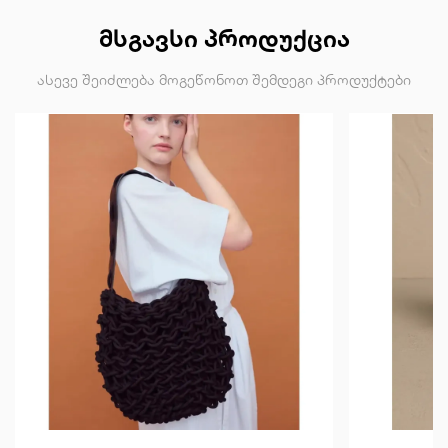
ᲛᲡᲒᲐᲕᲡᲘ ᲞᲠᲝᲓᲣᲥᲪᲘᲐ
ასევე შეიძლება მოგეწონოთ შემდეგი პროდუქტები