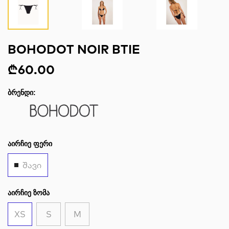
BOHODOT NOIR BTIE
₾60.00
ᲑᲠᲔᲜᲓᲘ:
ᲐᲘᲠᲩᲘᲔ ᲤᲔᲠᲘ
შავი
ᲐᲘᲠᲩᲘᲔ ᲖᲝᲛᲐ
XS
S
M