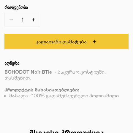
ᲠᲐᲝᲓᲔᲜᲝᲑᲐ
1
Კალათაში Დამატება
ᲐᲦᲬᲔᲠᲐ
BOHODOT Noir BTie
- საცურაო კოსტიუმი,
თასმებით.
პროდუქტის მახასიათებლები:
მასალა- 100% გადამუშავებული პოლიამიდი
ᲛᲡᲒᲐᲕᲡᲘ ᲞᲠᲝᲓᲣᲥᲪᲘᲐ