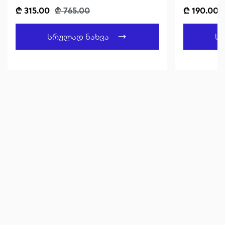
Black
₾ 315.00
₾ 765.00
₾ 190.00
Სრულად Ნახვა
Ს