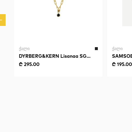
ᲥᲐᲚᲘ
ᲥᲐᲚᲘ
DYRBERG&KERN Lisanaa SG
SAMSOE 
Black
₾ 295.00
₾ 195.00