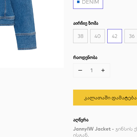
DENIM
ᲐᲘᲠᲩᲘᲔ ᲖᲝᲛᲐ
38
40
42
36
ᲠᲐᲝᲓᲔᲜᲝᲑᲐ
1
Კალათაში Დამატება
ᲐᲦᲬᲔᲠᲐ
JannylW Jacket -
ჯინსის 
ისგან.