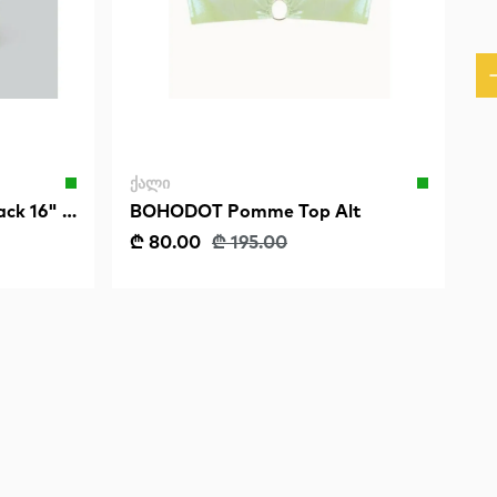
ᲥᲐᲚᲘ
ck 16" -
BOHODOT Pomme Top Alt
₾ 80.00
₾ 195.00