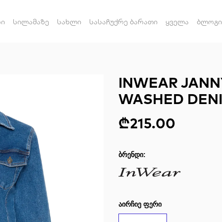
რი
სილამაზე
სახლი
სასაჩუქრე ბარათი
ყველა
ბლოგი
INWEAR JANN
WASHED DEN
₾215.00
ᲑᲠᲔᲜᲓᲘ:
ᲐᲘᲠᲩᲘᲔ ᲤᲔᲠᲘ