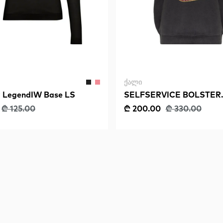
ᲥᲐᲚᲘ
LegendIW Base LS
SELFSERVICE BOLSTER
DURANGO
₾ 125.00
₾ 200.00
₾ 330.00