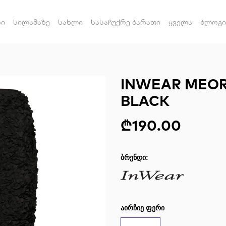
რი
სილამაზე
სახლი
სასაჩუქრე ბარათი
ყველა
ბლოგი
INWEAR MEOR
BLACK
₾190.00
ᲑᲠᲔᲜᲓᲘ:
ᲐᲘᲠᲩᲘᲔ ᲤᲔᲠᲘ