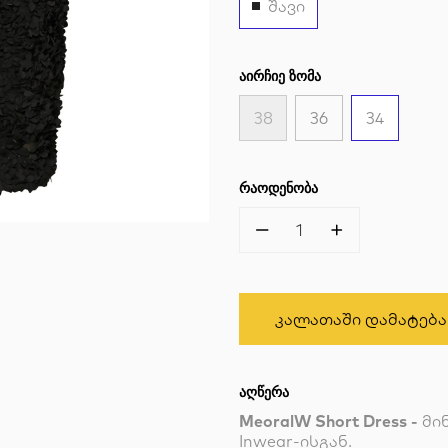
შავი
ᲐᲘᲠᲩᲘᲔ ᲖᲝᲛᲐ
38
36
34
ᲠᲐᲝᲓᲔᲜᲝᲑᲐ
1
Კალათაში Დამატება
ᲐᲦᲬᲔᲠᲐ
MeoralW Short Dress -
მი
Inwear-ისგან.