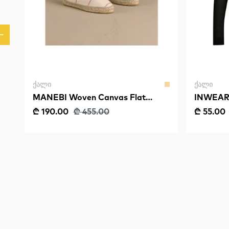
ᲥᲐᲚᲘ
ᲥᲐᲚᲘ
MANEBI Woven Canvas Flat
INWEAR 
Espadrilles Portofino
₾ 190.00
₾ 455.00
₾ 55.00