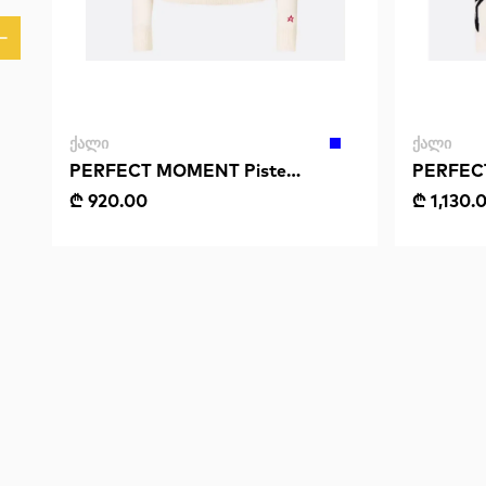
ᲥᲐᲚᲘ
ᲥᲐᲚᲘ
PERFECT MOMENT Piste
PERFEC
Sweater II
Sweater
₾ 920.00
₾ 1,130.