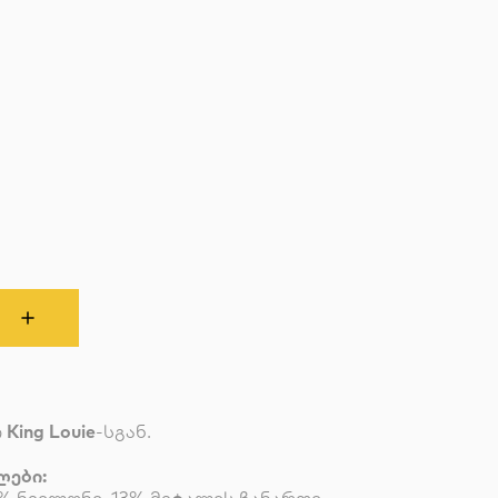
ი
King Louie
-სგან.
ლები: