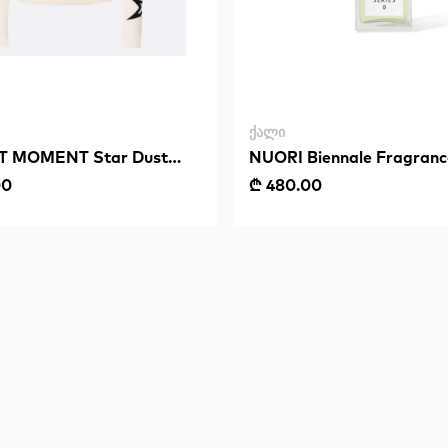
ᲥᲐᲚᲘ
T MOMENT Star Dust
NUORI Biennale Fragranc
00
₾ 480.00