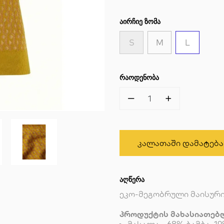
ᲐᲘᲠᲩᲘᲔ ᲖᲝᲛᲐ
S
M
L
ᲠᲐᲝᲓᲔᲜᲝᲑᲐ
1
Კალათაში Დამატება
ᲐᲦᲬᲔᲠᲐ
ეკო-მეგობრული მაისურ
პროდუქტის მახასიათებ