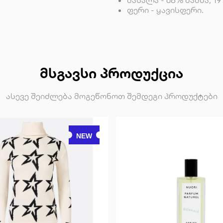
მასალა - 68% ბამბა, 1
ფერი - ყავისფერი.
ᲛᲡᲒᲐᲕᲡᲘ ᲞᲠᲝᲓᲣᲥᲪᲘᲐ
ასევე შეიძლება მოგეწონოთ შემდეგი პროდუქტები
NEW