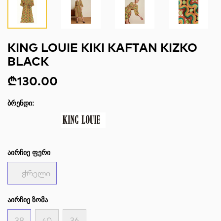
KING LOUIE KIKI KAFTAN KIZKO
BLACK
₾130.00
ᲑᲠᲔᲜᲓᲘ:
ᲐᲘᲠᲩᲘᲔ ᲤᲔᲠᲘ
ჭრელი
ᲐᲘᲠᲩᲘᲔ ᲖᲝᲛᲐ
38
40
36