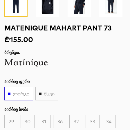
MATENIQUE MAHART PANT 73
₾155.00
ᲑᲠᲔᲜᲓᲘ:
ᲐᲘᲠᲩᲘᲔ ᲤᲔᲠᲘ
ლურჯი
შავი
ᲐᲘᲠᲩᲘᲔ ᲖᲝᲛᲐ
29
30
31
36
32
33
34