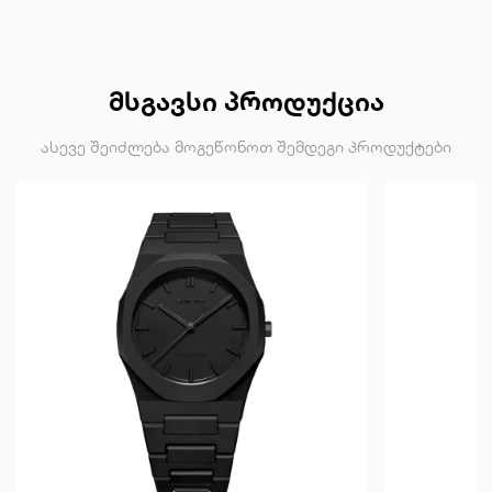
ᲛᲡᲒᲐᲕᲡᲘ ᲞᲠᲝᲓᲣᲥᲪᲘᲐ
ასევე შეიძლება მოგეწონოთ შემდეგი პროდუქტები