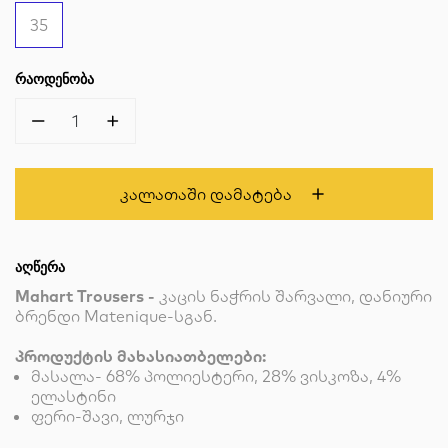
35
ᲠᲐᲝᲓᲔᲜᲝᲑᲐ
1
Კალათაში Დამატება
ᲐᲦᲬᲔᲠᲐ
Mahart Trousers -
კაცის ნაჭრის შარვალი, დანიური
ბრენდი Matenique-სგან.
პროდუქტის მახასიათბელები:
მასალა-
68% პოლიესტერი, 28% ვისკოზა, 4%
ელასტინი
ფერი-შავი, ლურჯი