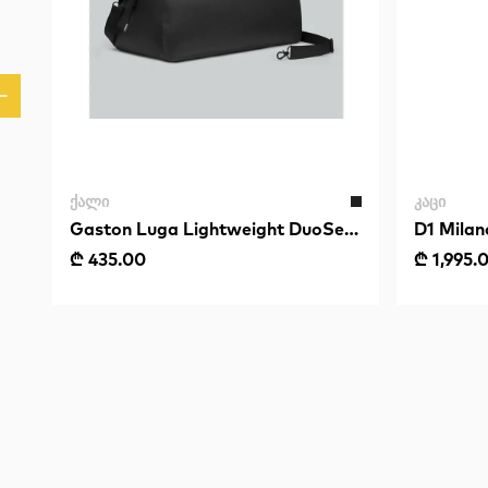
ᲥᲐᲚᲘ
ᲙᲐᲪᲘ
Gaston Luga Lightweight DuoSeal
D1 Milan
Duffel - Black
Blue
₾ 435.00
₾ 1,995.