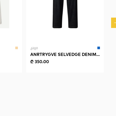
ᲙᲐᲪᲘ
ANRTRYGVE SELVEDGE DENIM
RINSE JEANS
₾ 350.00