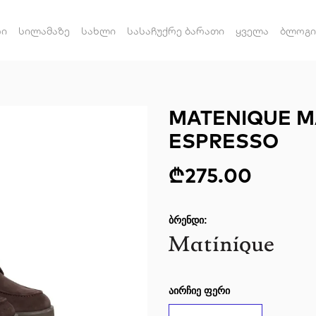
რი
სილამაზე
სახლი
სასაჩუქრე ბარათი
ყველა
ბლოგი
MATENIQUE 
ESPRESSO
₾275.00
ᲑᲠᲔᲜᲓᲘ:
ᲐᲘᲠᲩᲘᲔ ᲤᲔᲠᲘ