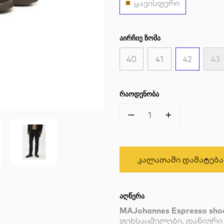
ყავისფერი
ᲐᲘᲠᲩᲘᲔ ᲖᲝᲛᲐ
40
41
42
43
ᲠᲐᲝᲓᲔᲜᲝᲑᲐ
1
Კალათაში Დამატება
ᲐᲦᲬᲔᲠᲐ
MAJohannes Espresso sho
ფეხსაცმელები, დანიური 