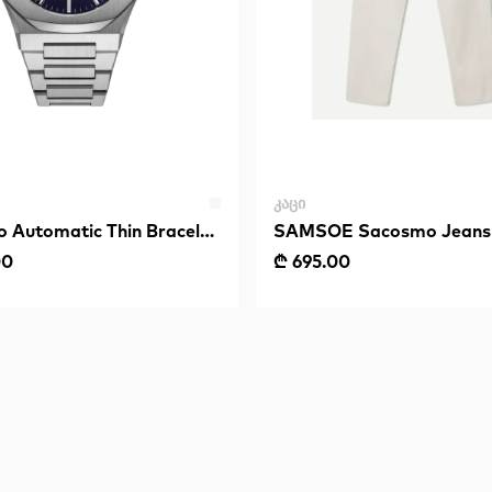
ᲙᲐᲪᲘ
o Automatic Thin Bracelet
SAMSOE Sacosmo Jeans
00
₾ 695.00