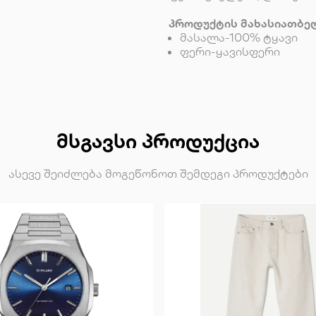
პროდუქტის მახასიათბე
მასალა-100% ტყავი
ფერი-ყავისფერი
ᲛᲡᲒᲐᲕᲡᲘ ᲞᲠᲝᲓᲣᲥᲪᲘᲐ
ასევე შეიძლება მოგეწონოთ შემდეგი პროდუქტები