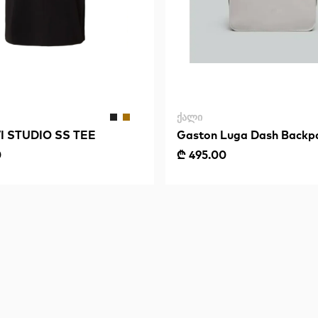
ᲥᲐᲚᲘ
 STUDIO SS TEE
Gaston Luga Dash Backpa
Taupe
0
₾ 495.00