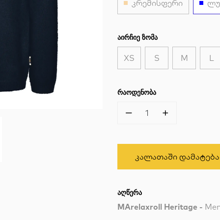
კრემისფერი
ლუ
ᲐᲘᲠᲩᲘᲔ ᲖᲝᲛᲐ
XS
S
M
L
ᲠᲐᲝᲓᲔᲜᲝᲑᲐ
1
Კალათაში Დამატება
ᲐᲦᲬᲔᲠᲐ
MArelaxroll Heritage -
Men