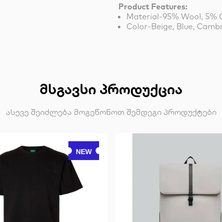
Product Features:
Material-95% Wool, 5%
Color-Beige, Blue, Camb
ᲛᲡᲒᲐᲕᲡᲘ ᲞᲠᲝᲓᲣᲥᲪᲘᲐ
ასევე შეიძლება მოგეწონოთ შემდეგი პროდუქტები
NEW