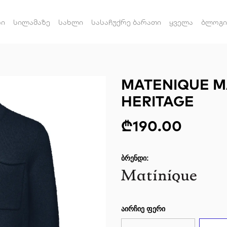
რი
სილამაზე
სახლი
სასაჩუქრე ბარათი
ყველა
ბლოგი
MATENIQUE M
HERITAGE
₾190.00
ᲑᲠᲔᲜᲓᲘ:
ᲐᲘᲠᲩᲘᲔ ᲤᲔᲠᲘ