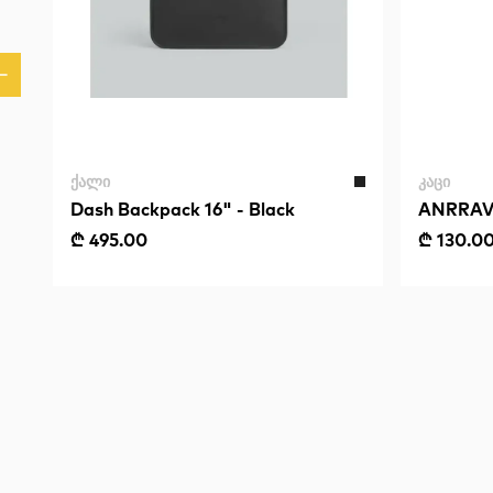
ᲥᲐᲚᲘ
ᲙᲐᲪᲘ
Dash Backpack 16" - Black
ANRRAVI
₾ 495.00
₾ 130.0