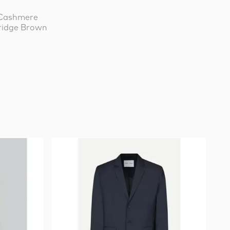
 Cashmere
ridge Brown