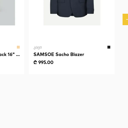
ᲙᲐᲪᲘ
ck 16" -
SAMSOE Sacho Blazer
₾ 995.00