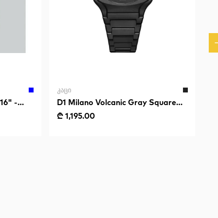
ᲙᲐᲪᲘ
16" -
D1 Milano Volcanic Gray Square
Bracelet
₾ 1,195.00