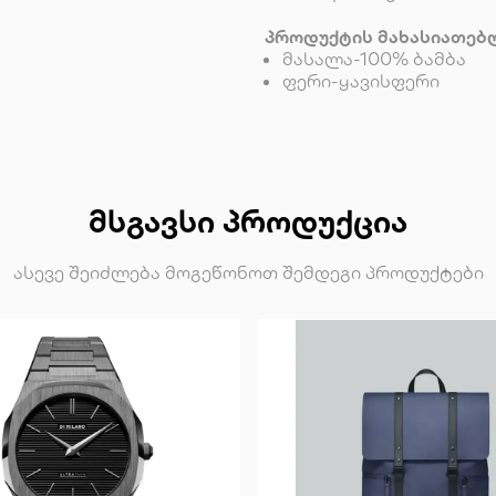
პროდუქტის მახასიათებ
მასალა-100% ბამბა
ფერი-ყავისფერი
ᲛᲡᲒᲐᲕᲡᲘ ᲞᲠᲝᲓᲣᲥᲪᲘᲐ
ასევე შეიძლება მოგეწონოთ შემდეგი პროდუქტები