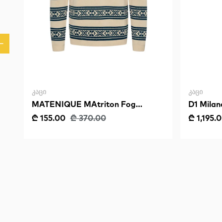
ᲙᲐᲪᲘ
ᲙᲐᲪᲘ
MATENIQUE MAtriton Fog
D1 Milan
Pullover
Metal
₾ 155.00
₾ 370.00
₾ 1,195.