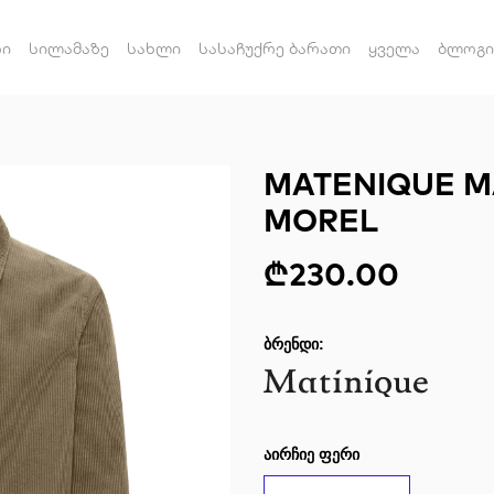
რი
სილამაზე
სახლი
სასაჩუქრე ბარათი
ყველა
ბლოგი
MATENIQUE M
MOREL
₾230.00
ᲑᲠᲔᲜᲓᲘ:
ᲐᲘᲠᲩᲘᲔ ᲤᲔᲠᲘ