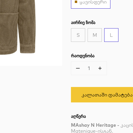
ყავისფერი
ᲐᲘᲠᲩᲘᲔ ᲖᲝᲛᲐ
S
M
L
ᲠᲐᲝᲓᲔᲜᲝᲑᲐ
1
Კალათაში Დამატება
ᲐᲦᲬᲔᲠᲐ
MAshay N Heritage -
კაცი
Matenique-ისგან.