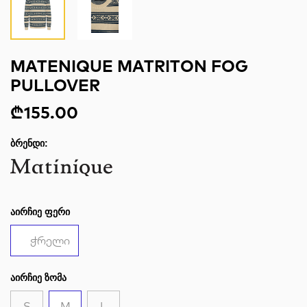
MATENIQUE MATRITON FOG
PULLOVER
₾155.00
ᲑᲠᲔᲜᲓᲘ:
ᲐᲘᲠᲩᲘᲔ ᲤᲔᲠᲘ
ჭრელი
ᲐᲘᲠᲩᲘᲔ ᲖᲝᲛᲐ
S
M
L