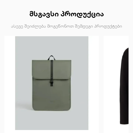
ᲛᲡᲒᲐᲕᲡᲘ ᲞᲠᲝᲓᲣᲥᲪᲘᲐ
ასევე შეიძლება მოგეწონოთ შემდეგი პროდუქტები