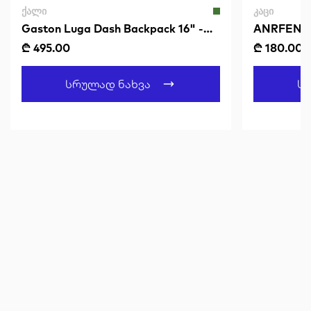
ᲥᲐᲚᲘ
ᲙᲐᲪᲘ
Gaston Luga Dash Backpack 16" -
ANRFENRI
Olive
₾ 495.00
₾ 180.00
Სრულად Ნახვა
Ს