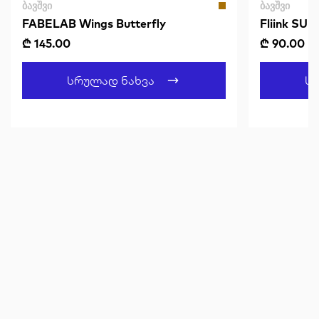
ᲑᲐᲕᲨᲕᲘ
ᲑᲐᲕᲨᲕᲘ
FABELAB Wings Butterfly
Fliink S
SANDSHE
₾ 145.00
₾ 90.00
₾
Სრულად Ნახვა
Ს