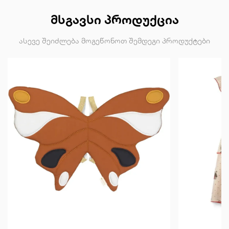
ᲛᲡᲒᲐᲕᲡᲘ ᲞᲠᲝᲓᲣᲥᲪᲘᲐ
ასევე შეიძლება მოგეწონოთ შემდეგი პროდუქტები