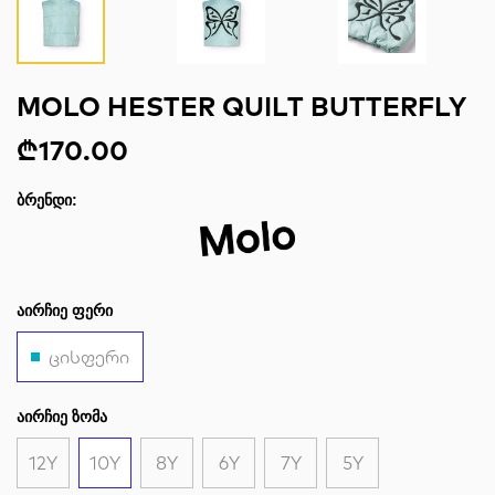
MOLO HESTER QUILT BUTTERFLY
₾170.00
ᲑᲠᲔᲜᲓᲘ:
ᲐᲘᲠᲩᲘᲔ ᲤᲔᲠᲘ
ცისფერი
ᲐᲘᲠᲩᲘᲔ ᲖᲝᲛᲐ
12Y
10Y
8Y
6Y
7Y
5Y