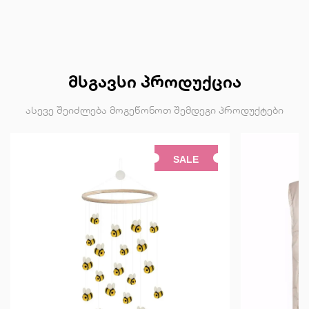
ᲛᲡᲒᲐᲕᲡᲘ ᲞᲠᲝᲓᲣᲥᲪᲘᲐ
ასევე შეიძლება მოგეწონოთ შემდეგი პროდუქტები
SALE