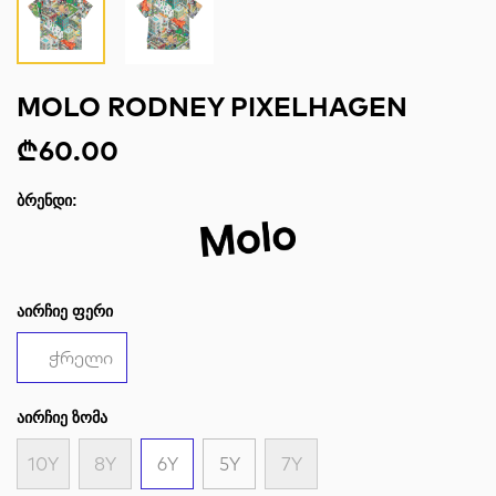
MOLO RODNEY PIXELHAGEN
₾60.00
ᲑᲠᲔᲜᲓᲘ:
ᲐᲘᲠᲩᲘᲔ ᲤᲔᲠᲘ
ჭრელი
ᲐᲘᲠᲩᲘᲔ ᲖᲝᲛᲐ
10Y
8Y
6Y
5Y
7Y