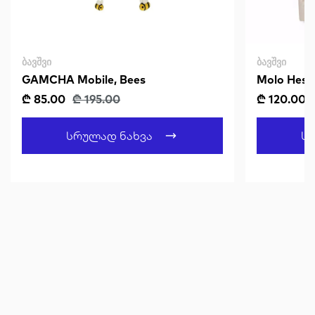
ᲑᲐᲕᲨᲕᲘ
ᲑᲐᲕᲨᲕᲘ
GAMCHA Mobile, Bees
Molo Hest
₾ 85.00
₾ 195.00
₾ 120.00
Სრულად Ნახვა
Ს