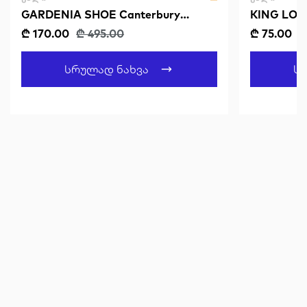
GARDENIA SHOE Canterbury
KING LOUI
Sandals
Midnight
₾ 170.00
₾ 495.00
₾ 75.00
Სრულად Ნახვა
Ს