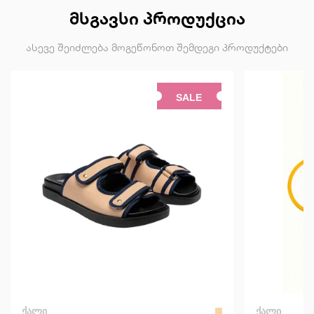
ᲛᲡᲒᲐᲕᲡᲘ ᲞᲠᲝᲓᲣᲥᲪᲘᲐ
ასევე შეიძლება მოგეწონოთ შემდეგი პროდუქტები
SALE
ᲥᲐᲚᲘ
ᲥᲐᲚᲘ