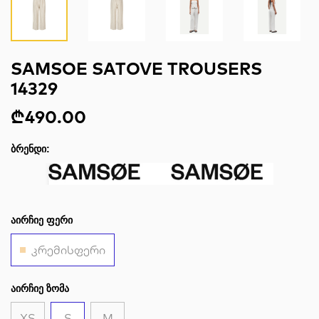
SAMSOE SATOVE TROUSERS
14329
₾490.00
ᲑᲠᲔᲜᲓᲘ:
ᲐᲘᲠᲩᲘᲔ ᲤᲔᲠᲘ
კრემისფერი
ᲐᲘᲠᲩᲘᲔ ᲖᲝᲛᲐ
XS
S
M