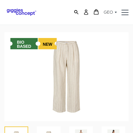
GEO
BIO
NEW
BASED