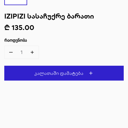
IZIPIZI ᲡᲐᲡᲐᲩᲣᲥᲠᲔ ᲑᲐᲠᲐᲗᲘ
₾ 135.00
ᲠᲐᲝᲓᲔᲜᲝᲑᲐ
1
Კალათაში Დამატება