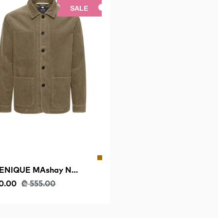
SALE
ENIQUE MAshay N
tage Morel
0.00
₾ 555.00