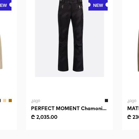
NEW
NEW
ᲙᲐᲪᲘ
ᲙᲐᲪᲘ
PERFECT MOMENT Chamonix
MAT
Ski Pant II
Heri
₾ 2,035.00
₾ 23