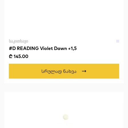
ᲡᲐᲙᲘᲗᲮᲐᲕᲘ
#D READING Violet Dawn +1,5
₾ 145.00
Სრულად Ნახვა