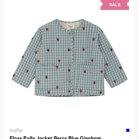
SALE
ᲑᲐᲕᲨᲕᲘ
Floss Polly Jacket Berry Blue Gingham