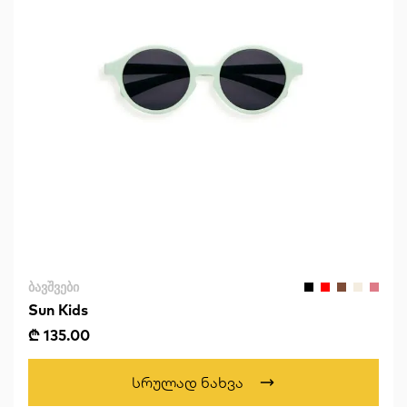
ᲑᲐᲕᲨᲕᲔᲑᲘ
Sun Kids
₾ 135.00
Სრულად Ნახვა