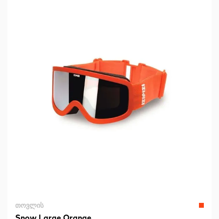
ᲗᲝᲕᲚᲘᲡ
Snow Large Orange