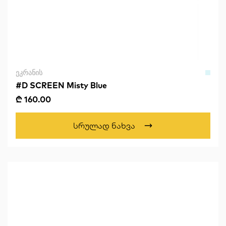
ᲔᲙᲠᲐᲜᲘᲡ
#D SCREEN Misty Blue
₾ 160.00
Სრულად Ნახვა