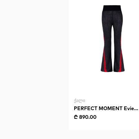
ᲥᲐᲚᲘ
PERFECT MOMENT Evie
Knitted Flare Legging
₾ 890.00