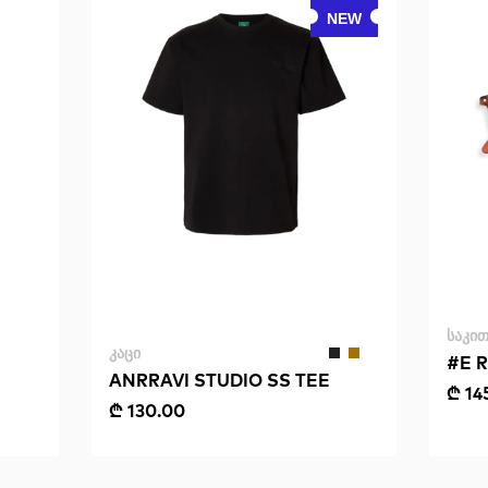
NEW
ᲡᲐᲙᲘᲗ
ᲙᲐᲪᲘ
#E R
ANRRAVI STUDIO SS TEE
₾ 14
₾ 130.00