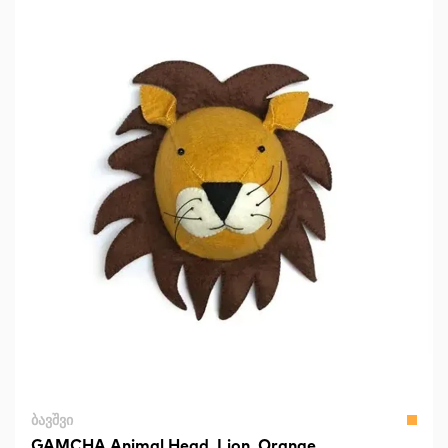
ᲑᲐᲕᲨᲕᲘ
GAMCHA Animal Head, Lion, Orange