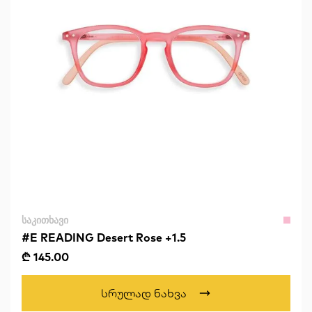
ᲡᲐᲙᲘᲗᲮᲐᲕᲘ
#E READING Desert Rose +1.5
₾ 145.00
Სრულად Ნახვა