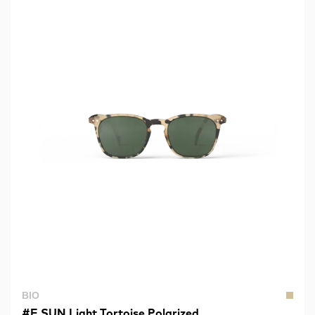
BIO
#E SUN Light Tortoise Polarized