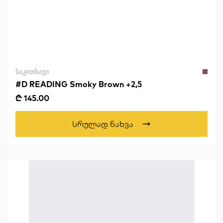
ᲡᲐᲙᲘᲗᲮᲐᲕᲘ
#D READING Smoky Brown +2,5
₾ 145.00
Სრულად Ნახვა