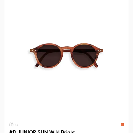
ᲛᲖᲘᲡ
#D JUNIOR SUN Wild Bright