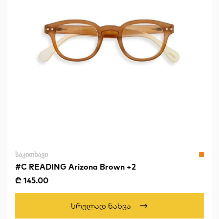
ᲡᲐᲙᲘᲗᲮᲐᲕᲘ
#C READING Arizona Brown +2
₾ 145.00
Სრულად Ნახვა