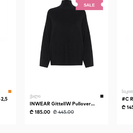
SALE
ᲡᲐᲙᲘᲗ
ᲥᲐᲚᲘ
2,5
#C R
INWEAR GittelIW Pullover
₾ 14
Solid Black
₾ 185.00
₾ 445.00