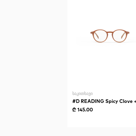
ᲡᲐᲙᲘᲗᲮᲐᲕᲘ
#D READING Spicy Clove +
₾ 145.00