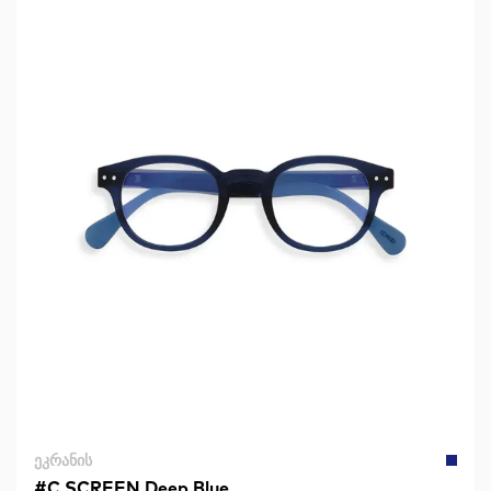
ᲔᲙᲠᲐᲜᲘᲡ
#C SCREEN Deep Blue