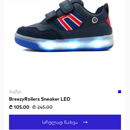
ᲑᲐᲕᲨᲕᲘ
BreezyRollers Sneaker LED
₾ 105.00
₾ 245.00
Სრულად Ნახვა