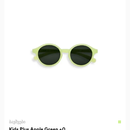
ᲑᲐᲕᲨᲕᲔᲑᲘ
Kids Plus Apple Green +0