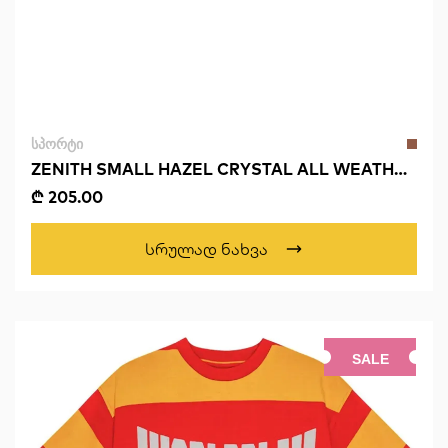
ᲡᲞᲝᲠᲢᲘ
ZENITH SMALL HAZEL CRYSTAL ALL WEATHER
CAT 3
₾ 205.00
Სრულად Ნახვა
SALE