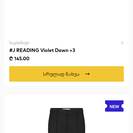
ᲡᲐᲙᲘᲗᲮᲐᲕᲘ
#J READING Violet Dawn +3
₾ 145.00
Სრულად Ნახვა
NEW