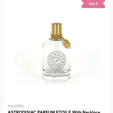
SALE
ᲡᲘᲚᲐᲛᲐᲖᲔ
ASTRODISIAC PARFUM ETOILE With Necklace