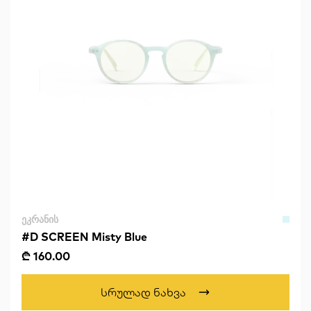
ᲔᲙᲠᲐᲜᲘᲡ
#D SCREEN Misty Blue
₾ 160.00
Სრულად Ნახვა