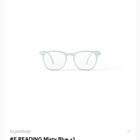
ᲡᲐᲙᲘᲗᲮᲐᲕᲘ
#E READING Misty Blue +1