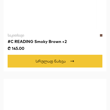
ᲡᲐᲙᲘᲗᲮᲐᲕᲘ
#C READING Smoky Brown +2
₾ 145.00
Სრულად Ნახვა